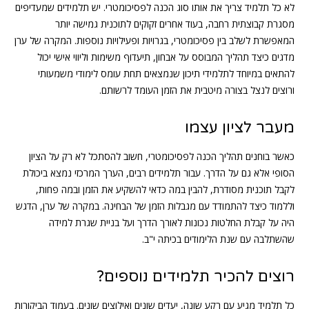
לא כל תלמיד צריך את אותו סוג הכנה לפסיכומטרי. יש תלמידים שמעדיפים
מסגרת קבוצתית רחבה, בעוד אחרים זקוקים לתוכנית גמישה יותר
המאפשרת לשלב בין פסיכומטרי, בגרויות ופעילויות נוספות. המקרה של ערן
מדגים כיצד תהליך המבוסס על אבחון, תיעדוף משימות וליווי אישי יכול
להתאים במיוחד לתלמידי תיכון שנמצאים תחת עומס לימודי משמעותי
ורוצים לנצל בצורה מיטבית את הזמן העומד לרשותם.
מעבר לציון עצמו
כאשר בוחנים תהליך הכנה לפסיכומטרי, חשוב להסתכל לא רק על הציון
הסופי אלא גם על הדרך. עבור תלמידים רבים, הערך המרכזי נמצא ביכולת
לקבל תוכנית מסודרת, להבין במה כדאי להשקיע את הזמן ובמה פחות,
וללמוד כיצד להתמודד עם מגבלות הזמן של הבחינה. במקרה של ערן, הדגש
היה על קבלת החלטות נכונות לאורך הדרך ועל בניית שגרת למידה
שהשתלבה עם שנת הלימודים בכיתה י"ב.
רוצים להכיר תלמידים נוספים?
כל תלמיד מגיע עם רקע שונה, יעדים שונים ואילוצים שונים. בעמוד הביקורות