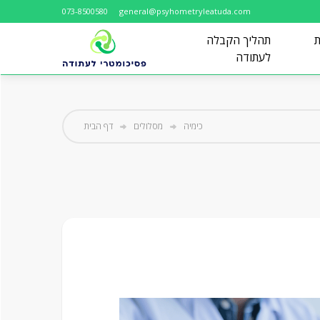
073-8500580
general@psyhometryleatuda.com
ת
תהליך הקבלה
לעתודה
כימיה
מסלולים
דף הבית