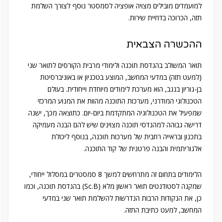
למועמדים מובילים מצויה אופציה לסמסטר נוסף לצורך השלמת
תזה, הכרוכה בדחיית שירות.
ההכשרה הצבאית
תואר המשולב בהנדסת תוכנה ולימודי מרבית הקורסים לתואר שני
(למעט תזה) במדעי המחשב, המוצע בטכניון או באוניברסיטת
בן-גוריון בנגב, הוא מערכת לימודים מיוחדת וייחודית. בעולם
הטכנולוגי המודרני, מערכות התוכנה מהוות את המנוע המרכזי
שמפעיל את הטכנולוגיה המתקדמת ביום-יום. כתוצאה מכך, ישנה
דרישה גבוהה למהנדסי תוכנה מצוינים שיש להם הבנה מעמיקה
בתכנון ובראייה רחבית של מערכות תוכנה, בנוסף ליכולת
אלגוריתמית והבנה פרטנית של קוד התוכנה.
הלימודים בתחום זה מתרחשים למשך 8 סמסטרים במסלול ייחודי,
שמקנה לסטודנטים תואר ראשון מלא (Sc.B) בהנדסת תוכנה, וכמו
כן, את הנקודות הרבות הנדרשות להשלמת תואר שני במדעי
המחשב, למעט כתיבת התזה.