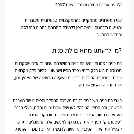
(למעט עבודת התזה) והתחל בשנת 2007.
שני המסלולים מתמקדים בהתמקצנויות טכנולוגיות משובחות
ומציעים הזדמנות יוצאת דופן ללמידה ולתרומה בתחום ההנדסה
והמדעי המחשב.
מי לדעתנו מתאים לתוכנית?
התוכנית "פסגות" היא התוכנית המושלמת עבור כל אדם שסקרנות
טכנולוגית היא חלק בלתי נפרד מחייו ושמעוניין להיות חלק מקבוצת
עילית. במסגרת התוכנית, נדרשת השקעה מרשימה של מאמץ וזמן,
אך התמורה היא יוצאת דופן.
בוגרי התוכנית משובצים בליבת מערכת המחקר והפיתוח של מערכת
הביטחון, והם הסימן המובהק לאנשים איכותיים ומיוחדים, בעלי הבנה
מעמיקה בתחום הטכנולוגי ויכולת מחקרית מובהקת. הכינוי
"פסגותניק" הפך להיות שם נרדף לאנשים אלו, המסוגלים לתרום
לצה"ל את היתרון הטכנולוגי החיוני לו בשדה הקרב הנוכחי והעתידי.