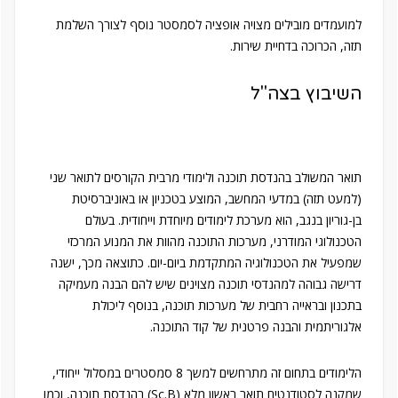
למועמדים מובילים מצויה אופציה לסמסטר נוסף לצורך השלמת
תזה, הכרוכה בדחיית שירות.
השיבוץ בצה"ל
תואר המשולב בהנדסת תוכנה ולימודי מרבית הקורסים לתואר שני
(למעט תזה) במדעי המחשב, המוצע בטכניון או באוניברסיטת
בן-גוריון בנגב, הוא מערכת לימודים מיוחדת וייחודית. בעולם
הטכנולוגי המודרני, מערכות התוכנה מהוות את המנוע המרכזי
שמפעיל את הטכנולוגיה המתקדמת ביום-יום. כתוצאה מכך, ישנה
דרישה גבוהה למהנדסי תוכנה מצוינים שיש להם הבנה מעמיקה
בתכנון ובראייה רחבית של מערכות תוכנה, בנוסף ליכולת
אלגוריתמית והבנה פרטנית של קוד התוכנה.
הלימודים בתחום זה מתרחשים למשך 8 סמסטרים במסלול ייחודי,
שמקנה לסטודנטים תואר ראשון מלא (Sc.B) בהנדסת תוכנה, וכמו