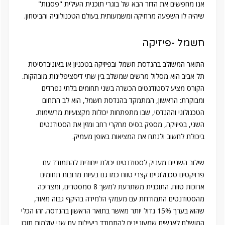
אנו מחפשים את הדור הבא של בוגרי תוכנית העילית "פסגות"
שיהיה לו השפעה מרחיקה ומשמעותית בעולם הטכנולוגיה והביטחון.
חשמל -פיזיקה
התואר המשולב בהנדסת חשמל ובפיזיקה בטכניון או באוניברסיטת
תל אביב הוא מסלול מרשים שמשלב בין שתי דיסציפלינות מובהקות.
הקורס מציע לסטודנטים הכשרה בשני תחומים בלתי נפרדים
ומבוקרת: הראשון, המתמקד בהנדסת חשמל, הוא לב התחום
הטכנולוגי וההנדסי, שבו מתפתחות יכולות מקצועיות מרשימות.
השני, בפיזיקה, מספק בסיס מחקרי רחב ומזין את הסטודנטים
ביכולת לחשוב ולנתח את המציאות באופן מעמיק.
שילוב השניים מעניק לסטודנטים יכולת ייחודית להתמודד עם
פרויקטים טכנולוגיים קצרי טווח כמו גם בעיות מרובות תחומים
ארוכות טווח. התוכנית משתרעת למשך 8 סמסטרים, ומצריכה
מהסטודנטים התמודדות עם מעמקי הלמידה בהיקף גבוה מאוד,
שהוא בערך 15% גדול יותר מאשר בתואר הראשון בהנדסה. זהו הכלי
המושלם לאנשים שמעוניינים להתמודד ביעילות עם שני עולמות תוכן