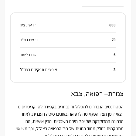
680
דרישת ציון
70
דרישת דפ"ר
6
שנות לימוד
3
אופציות תפקידים בצה"ל
צמרת– רפואה, צבא
הסטודנטים הנבחרים למסלול זה נבחרים בקפידה לפי קריטריונים
יוצאי דופן מצד הפקולטה לרפואה באוניברסיטה העברית. לאחר
הבחינה המדוקדקת של יכולותיהם השכליות והבין-אישיות, הם
מתמקמים כחלק מחוד החנית של חיל הרפואה בצה"ל, וכך משואוי
המשאבים והמאמצים לקידום הלומדים במסלול זה.