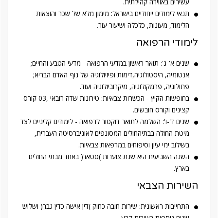
עשירים באווירה קהילתית.
תנאי לימודים ייחודיים בישראל: מימון מלא של שכר והוצאות
הלימוד, מעונות, כלכלה ושיעור עזר.
לימודי הרפואה
שנים א'-ג': תואר ראשון במדעי הרפואה - מדעי הטבע והחיים;
אנטומיה, היסטולוגיה,דימות ופיזיולוגיה של גוף האדם הבריא;
פתולוגיה, פרמקולוגיה, מיקרוביולוגיה ועוד.
בחופשות הקיץ - הכשרות צבאיות: טירונות שדה רובאי ,03 קורס
קצינים וקורס חובשים.
שנים ד'-ו': השלמה לתואר דוקטור לרפואה - לימודים קליניים לצד
מיטת החולה בבתיהחולים המסונפים לאוניברסיטה העברית,
בשילוב ימי עיון וסיפוחים במרפאות צבאיות.
השנה השביעית היא שנת צוערות )סטאז'( באחד מבתי החולים
בארץ.
השירות הצבאי
התחייבות ראשונית: שירות חובה כחוק )דין אישה כדין גבר( ושלוש
שנים נוספות בשירות קבע.