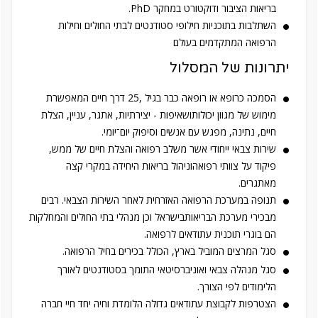
בריאות הציבור ודוקטורט במחקר PhD.
השתלבות בתוכניות חילופי סטודנטים לבתי החולים וחילות
הרפואה המתקדמים בעולם
יתרונות של המסלול
הסמכה כרופא או רופאה כבר בגיל ,25 דרך חיים המאפשרת
מימוש של מגוון יכולותושאיפות - יצירתיות, אתגר, עניין, הצלת
חיים, נתינה, מפגש עם אנשים וסיפוק יום־יומי.
שירות צבאי ייחודי אשר משלב רפואה והצלת חיים של ממש,
פיקוד על צוותי רפואהוניהול בריאות היחידה במקרי קצה
מאתגרים.
תנופה במערכת הרפואה האזרחית לאחר השירות הצבאי. רבים
מבכירי מערכת הבריאותבישראל וכן מנהלי בתי החולים והמחלקות
הם בוגרי תוכנית עתודאים לרפואה.
סגל המרצים המוביל בארץ, הכולל בכירים בחיל הרפואה.
סגל מנהלה צבאי ואוניברסיטאי התומך בסטודנטים לאורך
הלימודים לפי הצורך.
הצטרפות לקבוצת עתודאים גדולה הלומדת וחיה יחד חיי חברה