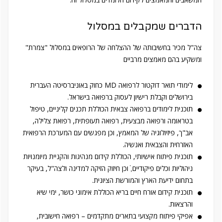
הדברים שמקבלים במסלול
צה"ל מכיר בחשיבותה של ההצלחה של הרופאים במסלול "צמרת"
ומשקיע בהם מאמצים מרביים
לימודי תואר דוקטור לרפואה MD כחוק באוניברסיטה העברית
בירושלים וקבלת רישיון לעסוק ברפואה בישראל.
תוכנית לימודים ברפואה צבאית הכוללת תכנים קליניים, טיפול
בטראומה ורפואה מבצעית, רפואה תעופתית, רפואת צלילה,
אב"ך, פיזיולוגיה של המאמץ, וכן מפגשים עם המערכת הרפואית
האזרחית והצבאית ואנשיה.
תוכנית פיתוח אישיותי, הכוללת קידום מנהיגות והקניית מיומנויות
ניהוליות וכלים פיקודיים,ֿ וכן חיזוק הזיקה למדינה ולצה"ל, בעיקר
בתחום ידיעת הארץ והמורשת הציונית.
תוכנית קידום אורח חיים בריא הכוללת אימוני כושר, ימי שיא
והרצאות.
אפיקי פיתוח מקצועי בתארים מתקדמים – רפואה חישובית,