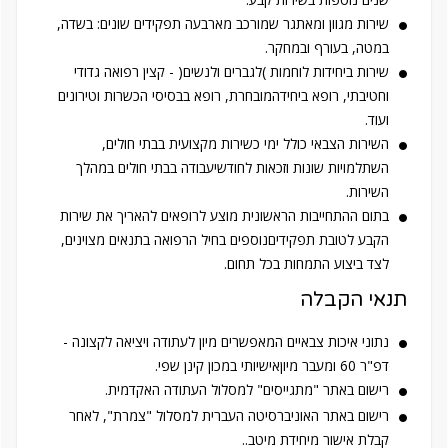
שירות מגוון ומאתגר שמורכב מארבעה תפקידים שונים: בשדה,
במטה, בעורף ובמחקר.
שירות ביחידות לוחמות )לגברים ולנשים( - קצין רפואה גדודי
וחטיבתי, רופא ביחידהמובחרת, רופא בבסיסי הכשרות וטירונים
ועוד.
השירות הצבאי כולל ימי כשירות מקצועית בבתי חולים,
השתלמויות שונות וזכאות לחודשיעבודה בבתי חולים במהלך
השירות.
בתום ההתחייבות הראשונית מוצע לרופאים להאריך את שירות
הקבע לטובת תפקידיםנוספים בחיל הרפואה בתנאים מצוינים,
לצד ביצוע התמחות בכל תחום.
תנאי הקבלה
נתוני איכות צבאיים המאפשרים מיון לעתודה ויציאה לקצונה -
דפ"ר 60 ומעבר מיוןאישיותי במכון קינן שפי.
רישום באתר "מתגייסים" למסלול העתודה האקדמית.
רישום באתר האוניברסיטה העברית למסלול "צמרת", לאחר
קבלת אישור מיחידת מיטב..